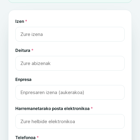
Izen
*
Deitura
*
Enpresa
Harremanetarako posta elektronikoa
*
Telefonoa
*