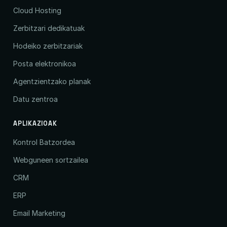
Cloud Hosting
Zerbitzari dedikatuak
Hodeiko zerbitzariak
Posta elektronikoa
Agentzientzako planak
Datu zentroa
APLIKAZIOAK
Kontrol Batzordea
Webguneen sortzailea
CRM
ERP
Email Marketing