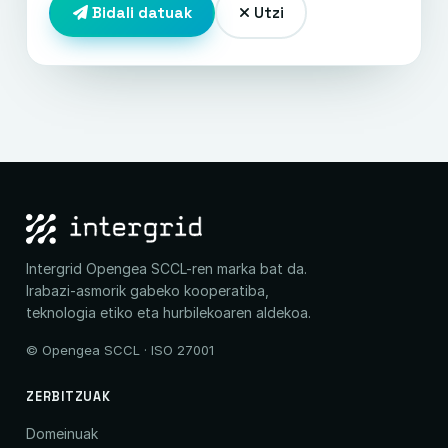
Utzi
Bidali datuak
Intergrid Opengea SCCL-ren marka bat da.
Irabazi-asmorik gabeko kooperatiba,
teknologia etiko eta hurbilekoaren aldekoa.
© Opengea SCCL · ISO 27001
ZERBITZUAK
Domeinuak