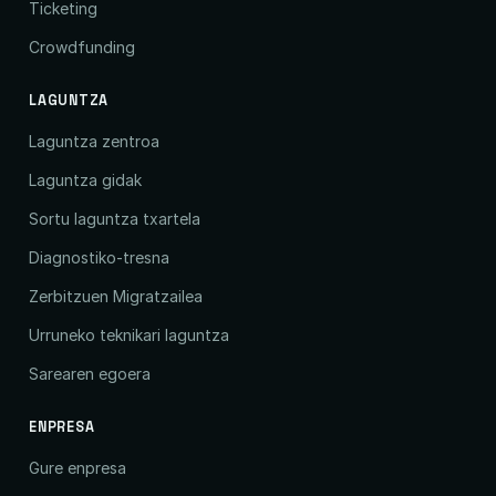
Ticketing
Crowdfunding
LAGUNTZA
Laguntza zentroa
Laguntza gidak
Sortu laguntza txartela
Diagnostiko-tresna
Zerbitzuen Migratzailea
Urruneko teknikari laguntza
Sarearen egoera
ENPRESA
Gure enpresa