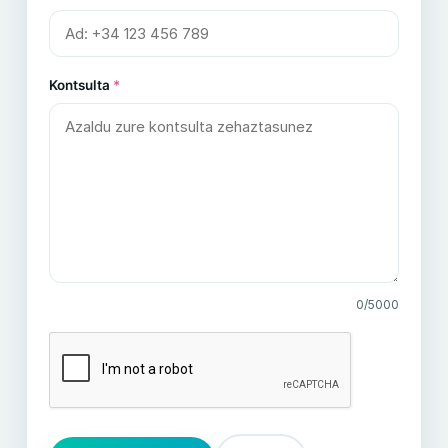
Kontsulta
*
0
/5000