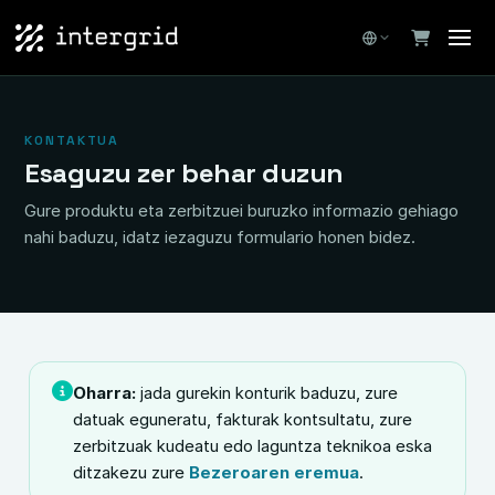
KONTAKTUA
Esaguzu zer behar duzun
Gure produktu eta zerbitzuei buruzko informazio gehiago
nahi baduzu, idatz iezaguzu formulario honen bidez.
Oharra:
jada gurekin konturik baduzu, zure
datuak eguneratu, fakturak kontsultatu, zure
zerbitzuak kudeatu edo laguntza teknikoa eska
ditzakezu zure
Bezeroaren eremua
.