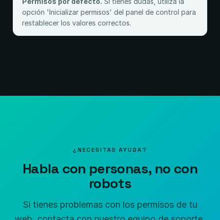
Permisos por defecto.
Si tienes dudas, utiliza la
opción 'Inicializar permisos' del panel de control para
restablecer los valores correctos.
¿NECESITAS AYUDA?
Habla con personas, no con
robots
Si tienes problemas con los permisos de tu
web, contacta con nuestro equipo de soporte.