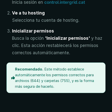
Inicia sesión en
control.intergrid.cat
Ve a tu hosting
Selecciona tu cuenta de hosting.
Inicializar permisos
Busca la opción
'Inicializar permisos'
y haz
clic. Esta acción restablecerá los permisos
correctos automáticamente.
Recomendado.
Este método establece
automáticamente los permisos correctos para
archivos (644) y carpetas (755), y es la forma
más segura de hacerlo.