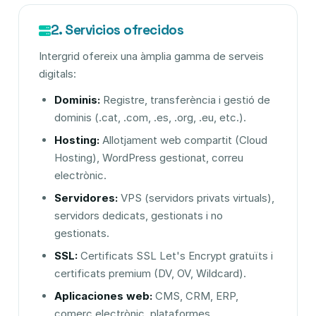
2. Servicios ofrecidos
Intergrid ofereix una àmplia gamma de serveis
digitals:
Dominis:
Registre, transferència i gestió de
dominis (.cat, .com, .es, .org, .eu, etc.).
Hosting:
Allotjament web compartit (Cloud
Hosting), WordPress gestionat, correu
electrònic.
Servidores:
VPS (servidors privats virtuals),
servidors dedicats, gestionats i no
gestionats.
SSL:
Certificats SSL Let's Encrypt gratuïts i
certificats premium (DV, OV, Wildcard).
Aplicaciones web:
CMS, CRM, ERP,
comerç electrònic, plataformes