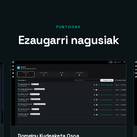
FUNTZIOAK
Ezaugarri nagusiak
Domeinu Kudeaketa Osoa