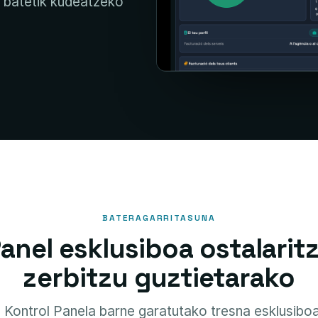
r batetik kudeatzeko
BATERAGARRITASUNA
anel esklusiboa ostalarit
zerbitzu guztietarako
d Kontrol Panela barne garatutako tresna esklusibo