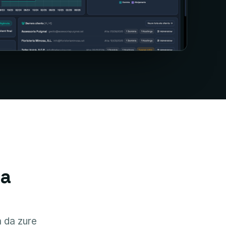
za
a da zure