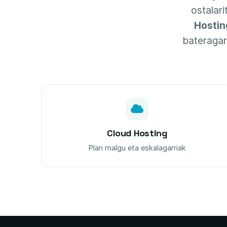
ostalar
Hostin
bateragar
Cloud Hosting
Plan malgu eta eskalagarriak