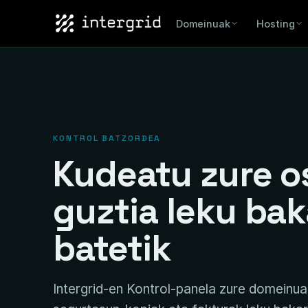
Domeinuak
Hosting
KONTROL BATZORDEA
Kudeatu zure o
guztia leku bak
batetik
Intergrid-en Kontrol-panela zure domeinua