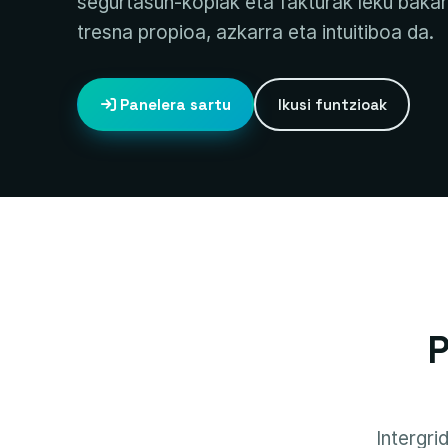
segurtasun-kopiak eta fakturak leku baka
tresna propioa, azkarra eta intuitiboa da.
Panelera sartu
Ikusi funtzioak
P
Intergri