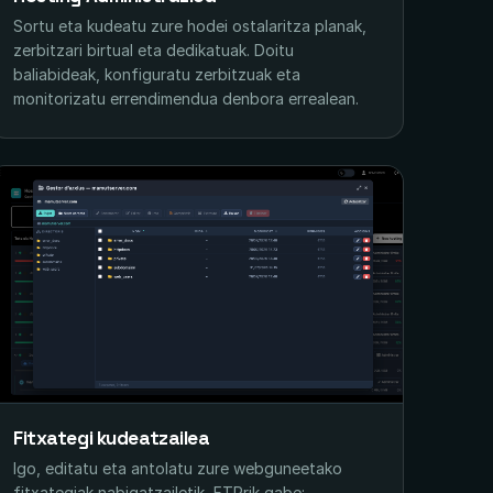
Sortu eta kudeatu zure hodei ostalaritza planak,
zerbitzari birtual eta dedikatuak. Doitu
baliabideak, konfiguratu zerbitzuak eta
monitorizatu errendimendua denbora errealean.
Fitxategi kudeatzailea
Igo, editatu eta antolatu zure webguneetako
fitxategiak nabigatzailetik, FTPrik gabe: