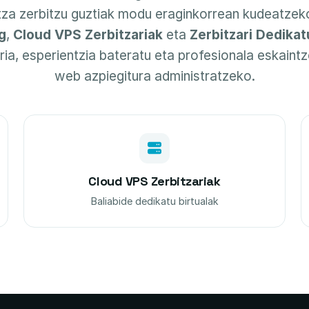
itza zerbitzu guztiak modu eraginkorrean kudeatzek
g
,
Cloud VPS Zerbitzariak
eta
Zerbitzari Dedika
ria, esperientzia bateratu eta profesionala eskaintz
web azpiegitura administratzeko.
Cloud VPS Zerbitzariak
Baliabide dedikatu birtualak