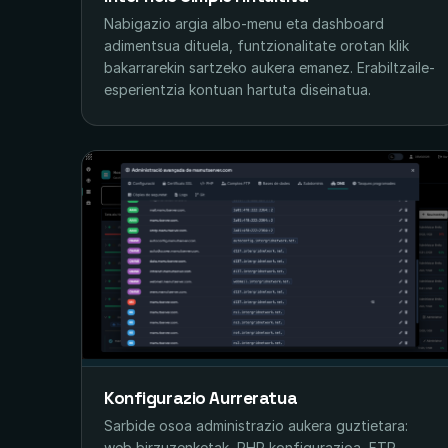
Nabigazio argia albo-menu eta dashboard
adimentsua dituela, funtzionalitate orotan klik
bakarrarekin sartzeko aukera emanez. Erabiltzaile-
esperientzia kontuan hartuta diseinatua.
Konfigurazio Aurreratua
Sarbide osoa administrazio aukera guztietara:
web birzuzenketak, PHP konfigurazioa, FTP,