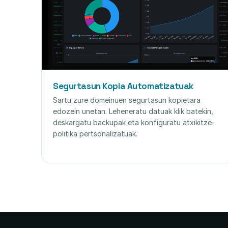
Segurtasun Kopia Automatizatuak
Sartu zure domeinuen segurtasun kopietara
edozein unetan. Leheneratu datuak klik batekin,
deskargatu backupak eta konfiguratu atxikitze-
politika pertsonalizatuak.