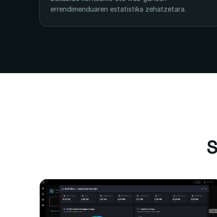
errendimenduaren estatistika zehatzetara.
S