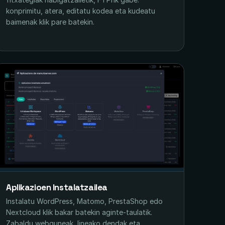
konprimitu, atera, editatu kodea eta kudeatu
baimenak klik pare batekin.
Aplikazioen Instalatzailea
Instalatu WordPress, Matomo, PrestaShop edo
Nextcloud klik bakar batekin aginte-taulatik.
Zabaldu webguneak, lineako dendak eta