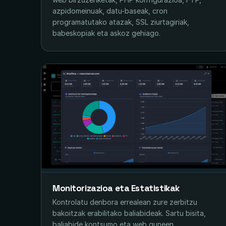
azpidomeinuak, datu-baseak, cron
programatutako atazak, SSL ziurtagiriak,
babeskopiak eta askoz gehiago.
Monitorizazioa eta Estatistikak
Kontrolatu denbora errealean zure zerbitzu
bakoitzak erabilitako baliabideak. Sartu bisita,
baliabide kontsumo eta web guneen