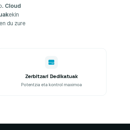
o.
Cloud
tuak
ekin
en du zure
Zerbitzari Dedikatuak
Potentzia eta kontrol maximoa