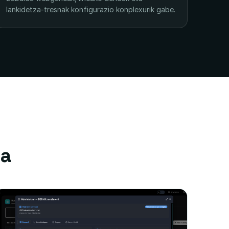
lankidetza-tresnak konfigurazio konplexurik gabe.
ta