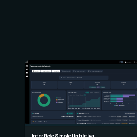
Interfície Simple i Intuïtiva