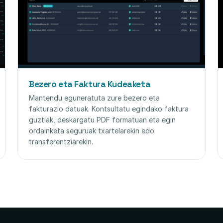
Bezero eta Faktura Kudeaketa
Mantendu eguneratuta zure bezero eta
fakturazio datuak. Kontsultatu egindako faktura
guztiak, deskargatu PDF formatuan eta egin
ordainketa seguruak txartelarekin edo
transferentziarekin.