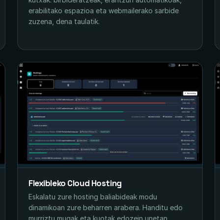
erabilitako espazioa eta webmailerako sarbide
zuzena, dena taulatik.
Flexibleko Cloud Hosting
Eskalatu zure hosting baliabideak modu
dinamikoan zure beharren arabera. Handitu edo
murriztu mugak eta kuotak edozein unetan