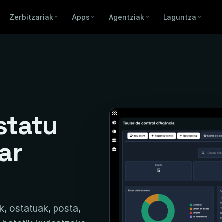
Zerbitzariak
Apps
Agentziak
Laguntza
statu
ar
k, ostatuak, posta,