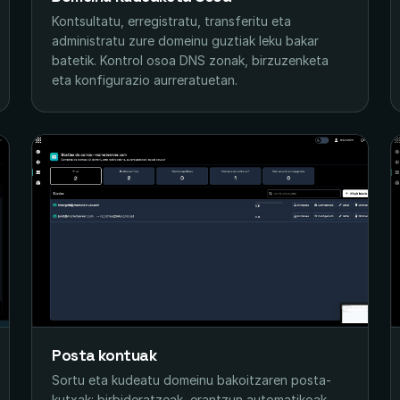
Kontsultatu, erregistratu, transferitu eta
administratu zure domeinu guztiak leku bakar
batetik. Kontrol osoa DNS zonak, birzuzenketa
eta konfigurazio aurreratuetan.
Posta kontuak
Sortu eta kudeatu domeinu bakoitzaren posta-
kutxak: birbideratzeak, erantzun automatikoak,