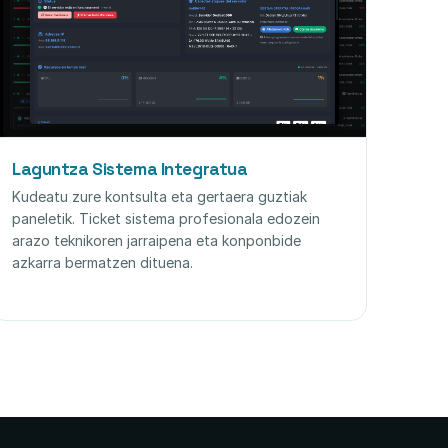
Laguntza Sistema Integratua
Kudeatu zure kontsulta eta gertaera guztiak
paneletik. Ticket sistema profesionala edozein
arazo teknikoren jarraipena eta konponbide
azkarra bermatzen dituena.