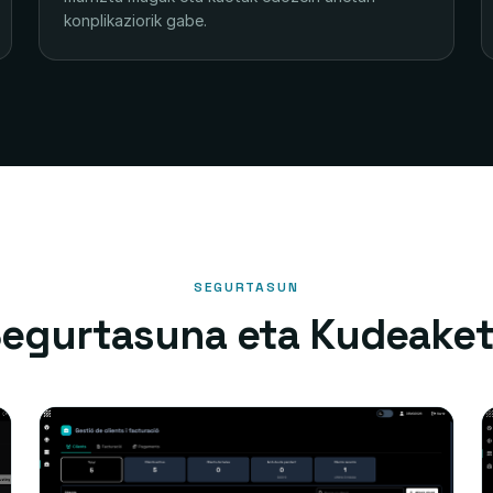
konplikaziorik gabe.
SEGURTASUN
egurtasuna eta Kudeake