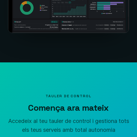
TAULER DE CONTROL
Comença ara mateix
Accedeix al teu tauler de control i gestiona tots
els teus serveis amb total autonomia