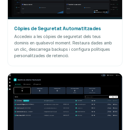
Còpies de Seguretat Automatitzades
Accedeix a les còpies de seguretat dels teus
dominis en qualsevol moment. Restaura dades amb
un clic, descarrega backups i configura polítiques
personalitzades de retenció.