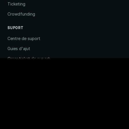
Ticketing
Crowdfunding
SUPORT
Centre de suport
Guies d'ajut
Crear ticket de suport
Eina de diagnosi
Migrador de Serveis
Assistència tècnica remota
Estat de la xarxa
EMPRESA
La nostra empresa