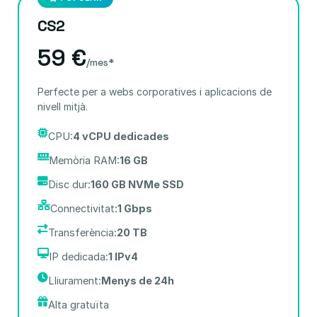
CS2
59 €
/mes*
Perfecte per a webs corporatives i aplicacions de
nivell mitjà.
CPU:
4 vCPU dedicades
Memòria RAM:
16 GB
Disc dur:
160 GB NVMe SSD
Connectivitat:
1 Gbps
Transferència:
20 TB
IP dedicada:
1 IPv4
Lliurament:
Menys de 24h
Alta gratuïta