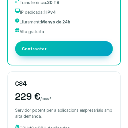
Transferència:
30 TB
IP dedicada:
1 IPv4
Lliurament:
Menys de 24h
Alta gratuïta
Contractar
CS4
229 €
/mes*
Servidor potent per a aplicacions empresarials amb
alta demanda.