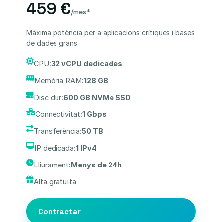
459 €
/mes*
Màxima potència per a aplicacions crítiques i bases
de dades grans.
CPU:
32 vCPU dedicades
Memòria RAM:
128 GB
Disc dur:
600 GB NVMe SSD
Connectivitat:
1 Gbps
Transferència:
50 TB
IP dedicada:
1 IPv4
Lliurament:
Menys de 24h
Alta gratuïta
Contractar