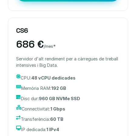
CS6
686 €
/mes*
Servidor d'alt rendiment per a càrregues de treball
intensives i Big Data.
CPU:
48 vCPU dedicades
Memòria RAM:
192 GB
Disc dur:
960 GB NVMe SSD
Connectivitat:
1 Gbps
Transferència:
60 TB
IP dedicada:
1 IPv4