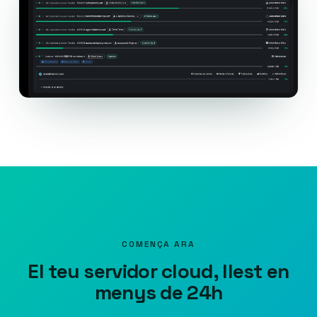
COMENÇA ARA
El teu servidor cloud, llest en
menys de 24h