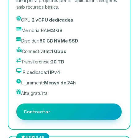
Ideal per a projectes petits i aplicacions lleugeres
amb recursos bàsics.
CPU:
2 vCPU dedicades
Memòria RAM:
8 GB
Disc dur:
80 GB NVMe SSD
Connectivitat:
1 Gbps
Transferència:
20 TB
IP dedicada:
1 IPv4
Lliurament:
Menys de 24h
Alta gratuïta
Contractar
POPULAR