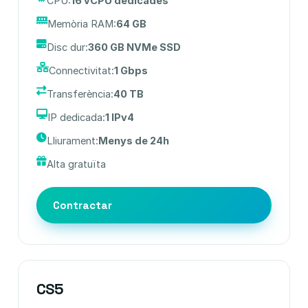
CPU:
16 vCPU dedicades
Memòria RAM:
64 GB
Disc dur:
360 GB NVMe SSD
Connectivitat:
1 Gbps
Transferència:
40 TB
IP dedicada:
1 IPv4
Lliurament:
Menys de 24h
Alta gratuïta
Contractar
CS5