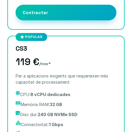
Contractar
POPULAR
CS3
119 €
/mes*
Per a aplicacions exigents que requereixen més
capacitat de processament.
CPU:
8 vCPU dedicades
Memòria RAM:
32 GB
Disc dur:
240 GB NVMe SSD
Connectivitat:
1 Gbps