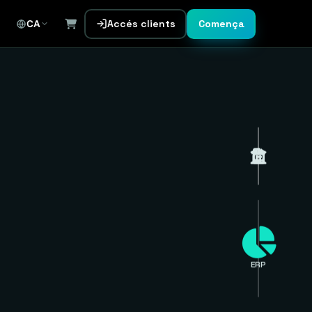
Accés clients
Comença
CA
ERP