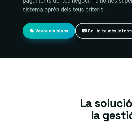
pagaments del teu negoci. Tu només superv
sistema aprèn dels teus criteris.
Veure els plans
Sol·licita més infor
La soluci
la gesti