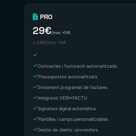
PRO
29€
/mes +IVA
o 348€/any +IVA
2 usuaris
Contractes i facturació automatitzada
Pressupostos automatitzats
Enviament programat de factures
Integració VERI*FACTU
Signatura digital automàtica
Plantilles i camps personalitzables
Gestió de clients i proveïdors