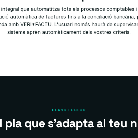
ntegral que automatitza tots els processos comptables i 
ació automàtica de factures fins a la conciliació bancària,
nda amb VERI*FACTU. L'usuari només haurà de supervisar i
sistema aprèn automàticament dels vostres criteris.
PLANS I PREUS
el pla que s'adapta al teu 