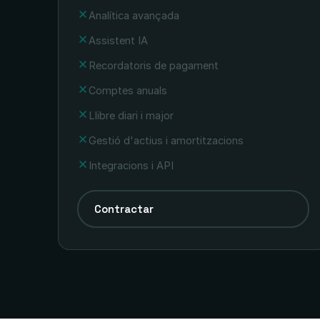
Analítica avançada
Assistent IA
Recordatoris de pagament
Comptes anuals
Llibre diari i major
Gestió d'actius i amortitzacions
Integracions i API
Contractar