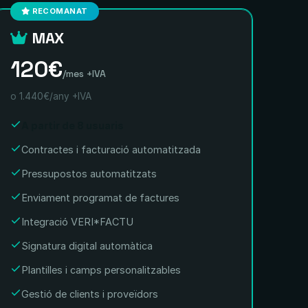
RECOMANAT
MAX
120€
/mes +IVA
o 1.440€/any +IVA
A partir de 8 usuaris
Contractes i facturació automatitzada
Pressupostos automatitzats
Enviament programat de factures
Integració VERI*FACTU
Signatura digital automàtica
Plantilles i camps personalitzables
Gestió de clients i proveïdors