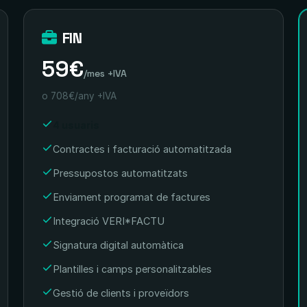
FIN
59€
/mes +IVA
o 708€/any +IVA
4 usuaris
Contractes i facturació automatitzada
Pressupostos automatitzats
Enviament programat de factures
Integració VERI*FACTU
Signatura digital automàtica
Plantilles i camps personalitzables
Gestió de clients i proveïdors