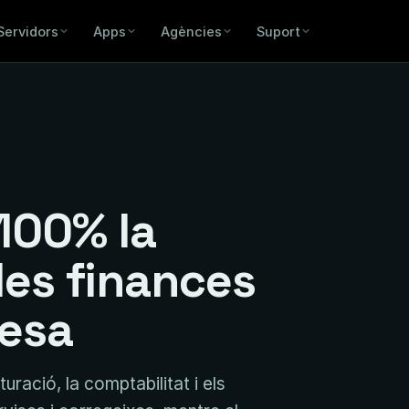
Servidors
Apps
Agències
Suport
100% la
 les finances
resa
uració, la comptabilitat i els