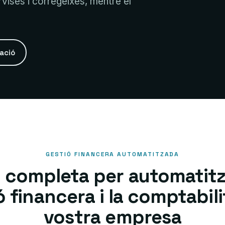
ises i corregeixes, mentre el
mació
GESTIÓ FINANCERA AUTOMATITZADA
ó completa per automatitz
ó financera i la comptabili
vostra empresa