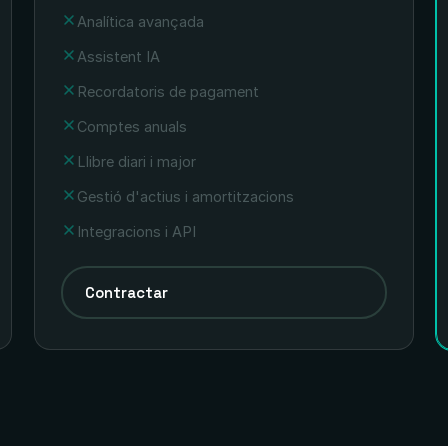
Analítica avançada
Assistent IA
Recordatoris de pagament
Comptes anuals
Llibre diari i major
Gestió d'actius i amortitzacions
Integracions i API
Contractar