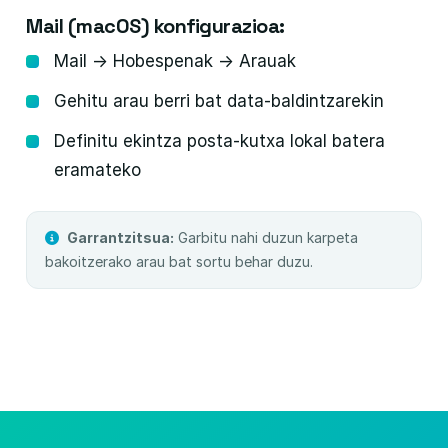
Mail (macOS) konfigurazioa:
Mail → Hobespenak → Arauak
Gehitu arau berri bat data-baldintzarekin
Definitu ekintza posta-kutxa lokal batera
eramateko
Garrantzitsua:
Garbitu nahi duzun karpeta
bakoitzerako arau bat sortu behar duzu.