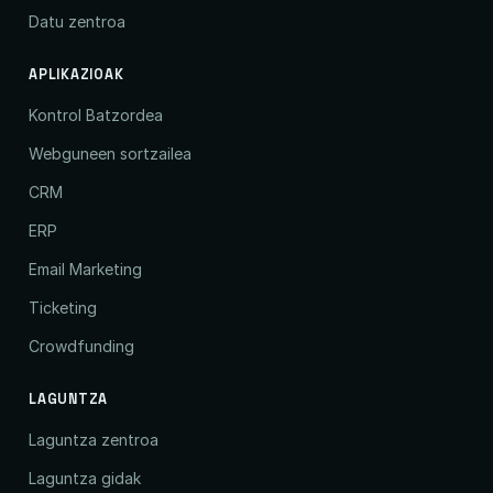
Datu zentroa
APLIKAZIOAK
Kontrol Batzordea
Webguneen sortzailea
CRM
ERP
Email Marketing
Ticketing
Crowdfunding
LAGUNTZA
Laguntza zentroa
Laguntza gidak