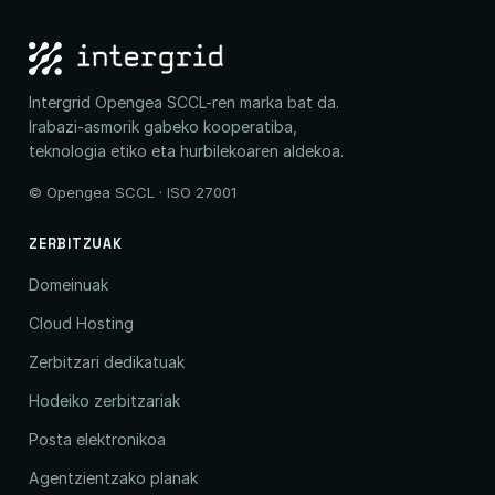
Intergrid Opengea SCCL-ren marka bat da.
Irabazi-asmorik gabeko kooperatiba,
teknologia etiko eta hurbilekoaren aldekoa.
© Opengea SCCL · ISO 27001
ZERBITZUAK
Domeinuak
Cloud Hosting
Zerbitzari dedikatuak
Hodeiko zerbitzariak
Posta elektronikoa
Agentzientzako planak