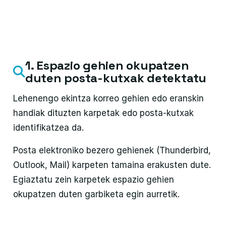
1. Espazio gehien okupatzen
duten posta-kutxak detektatu
Lehenengo ekintza korreo gehien edo eranskin
handiak dituzten karpetak edo posta-kutxak
identifikatzea da.
Posta elektroniko bezero gehienek (Thunderbird,
Outlook, Mail) karpeten tamaina erakusten dute.
Egiaztatu zein karpetek espazio gehien
okupatzen duten garbiketa egin aurretik.