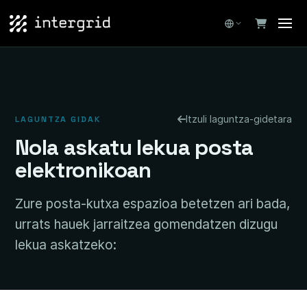
Itzuli laguntza-gidetara
LAGUNTZA GIDAK
Nola askatu lekua posta
elektronikoan
Zure posta-kutxa espazioa betetzen ari bada,
urrats hauek jarraitzea gomendatzen dizugu
lekua askatzeko: