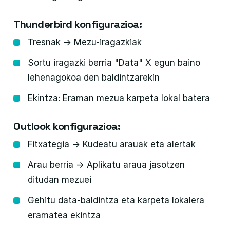
Thunderbird konfigurazioa:
Tresnak → Mezu-iragazkiak
Sortu iragazki berria "Data" X egun baino
lehenagokoa den baldintzarekin
Ekintza: Eraman mezua karpeta lokal batera
Outlook konfigurazioa:
Fitxategia → Kudeatu arauak eta alertak
Arau berria → Aplikatu araua jasotzen
ditudan mezuei
Gehitu data-baldintza eta karpeta lokalera
eramatea ekintza