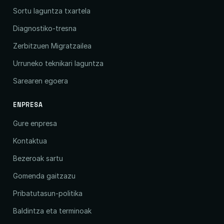
Sortu laguntza txartela
Diagnostiko-tresna
Zerbitzuen Migratzailea
Urruneko teknikari laguntza
Sarearen egoera
ENPRESA
Gure enpresa
Kontaktua
Bezeroak sartu
Gomenda gaitzazu
Pribatutasun-politika
Baldintza eta terminoak