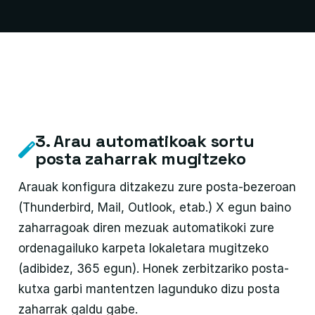
3. Arau automatikoak sortu
posta zaharrak mugitzeko
Arauak konfigura ditzakezu zure posta-bezeroan
(Thunderbird, Mail, Outlook, etab.) X egun baino
zaharragoak diren mezuak automatikoki zure
ordenagailuko karpeta lokaletara mugitzeko
(adibidez, 365 egun). Honek zerbitzariko posta-
kutxa garbi mantentzen lagunduko dizu posta
zaharrak galdu gabe.