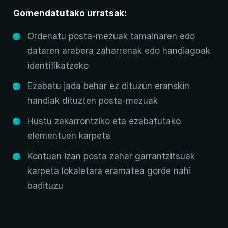
Gomendatutako urratsak:
Ordenatu posta-mezuak tamainaren edo
dataren arabera zaharrenak edo handiagoak
identifikatzeko
Ezabatu jada behar ez dituzun eranskin
handiak dituzten posta-mezuak
Hustu zakarrontziko eta ezabatutako
elementuen karpeta
Kontuan izan posta zahar garrantzitsuak
karpeta lokaletara eramatea gorde nahi
badituzu