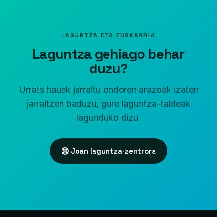
LAGUNTZA ETA EUSKARRIA
Laguntza gehiago behar
duzu?
Urrats hauek jarraitu ondoren arazoak izaten
jarraitzen baduzu, gure laguntza-taldeak
lagunduko dizu.
Joan laguntza-zentrora