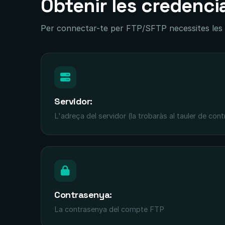
Obtenir les credenci
Per connectar-te per FTP/SFTP necessites les
Servidor:
L'adreça del servidor (la trobaràs al tauler de cont
Contrasenya:
La contrasenya del compte FTP