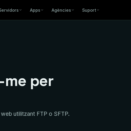
Servidors
Apps
Agències
Suport
-me per
eu web utilitzant FTP o SFTP.