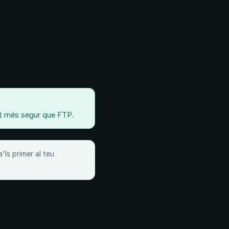
olt més segur que FTP.
'ls primer al teu