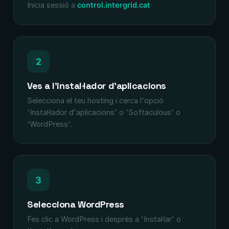
Inicia sessió a
control.intergrid.cat
2
Ves a l'instal·lador d'aplicacions
Selecciona el teu hosting i cerca l'opció
'Instal·lador d'aplicacions' o 'Softaculous' o
'WordPress'.
3
Selecciona WordPress
Fes clic a WordPress i després a 'Instal·lar' o