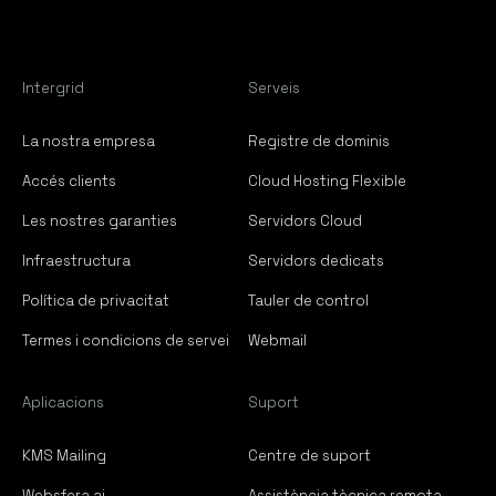
KMS Ticketing
Intergrid
Serveis
KMS Crowdfunding
La nostra empresa
Registre de dominis
Intrabase Workspace
Accés clients
Cloud Hosting Flexible
Suport
Les nostres garanties
Servidors Cloud
Infraestructura
Servidors dedicats
Centre de suport
Política de privacitat
Tauler de control
Assistència remota
Termes i condicions de servei
Webmail
Estat de la xarxa
Aplicacions
Suport
Contacte
KMS Mailing
Centre de suport
Websfera.ai
Assistència tècnica remota