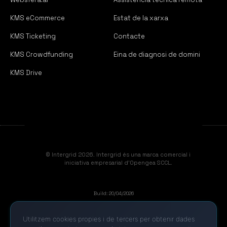
KMS eCommerce
Estat de la xarxa
KMS Ticketing
Contacte
KMS Crowdfunding
Eina de diagnosi de domini
KMS Drive
© Intergrid 2026. Intergrid és una marca comercial i
iniciativa empresarial d'Opengea SCCL.
Build: 20/04/2026
Utilitzem cookies propies i de tercers per obtenir dades