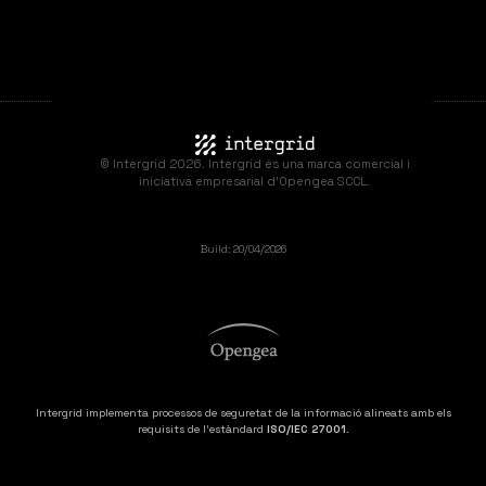
Servidors
Servidors dedicats
Servidors Cloud
© Intergrid 2026. Intergrid és una marca comercial i
iniciativa empresarial d'Opengea SCCL.
Centre de dades
Build: 20/04/2026
Apps
KMS CMS
KMS CRM
Intergrid implementa processos de seguretat de la informació alineats amb els
KMS ERP
requisits de l'estàndard
ISO/IEC 27001
.
KMS Mailing