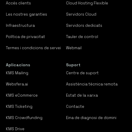
Accés clients
Cloud Hosting Flexible
Tarifes de dominis
Les nostres garanties
Servidors Cloud
Certificats SSL
Infraestructura
Servidors dedicats
Política de privacitat
Tauler de control
Diagnostica el teu domini
Termes i condicions de servei
Webmail
Hosting
Aplicacions
Suport
Cloud Hosting Flexible
KMS Mailing
Centre de suport
Allotjament Wordpress
Websfera.ai
Assistència tècnica remota
KMS eCommerce
Estat de la xarxa
Correu electrònic
KMS Ticketing
Contacte
Hosting Dedicat
KMS Crowdfunding
Eina de diagnosi de domini
Migrador de Serveis
KMS Drive